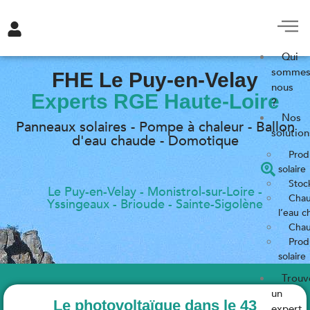
Qui
sommes
FHE Le Puy-en-Velay
nous
Experts RGE Haute-Loire
?
Nos
Panneaux solaires - Pompe à chaleur - Ballon
solution
d'eau chaude - Domotique
Produ
solaire
Stoc
Le Puy-en-Velay - Monistrol-sur-Loire -
Chau
Yssingeaux - Brioude - Sainte-Sigolène
l’eau c
Chauf
Prod
solaire
Trouv
un
Le photovoltaïque dans le 43
expert