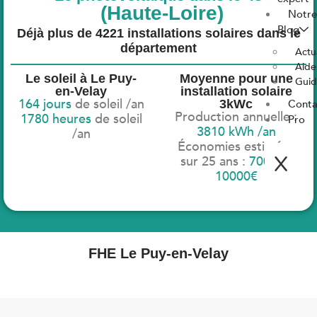
(Haute-Loire)
Notr
Blog
Déjà plus de 4221 installations solaires dans le
département
Actu
Aide
Le soleil à Le Puy-
Moyenne pour une
Guid
en-Velay
installation solaire
164 jours
de soleil /an
3kWc
Conta
Production annuelle :
1780 heures
de soleil
Pro
3810 kWh /an
/an
Économies estimées
X
sur 25 ans :
7000€ -
10000€
FHE Le Puy-en-Velay