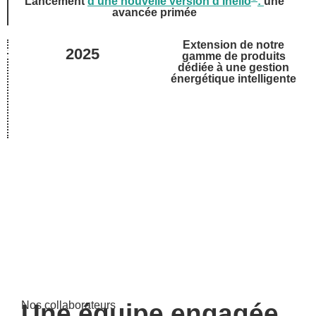
Lancement
d'une nouvelle version d'Inelio
:
une
avancée primée
Extension de notre
2025
gamme de produits
dédiée à une gestion
énergétique intelligente
Nos collaborateurs
Une équipe engagée