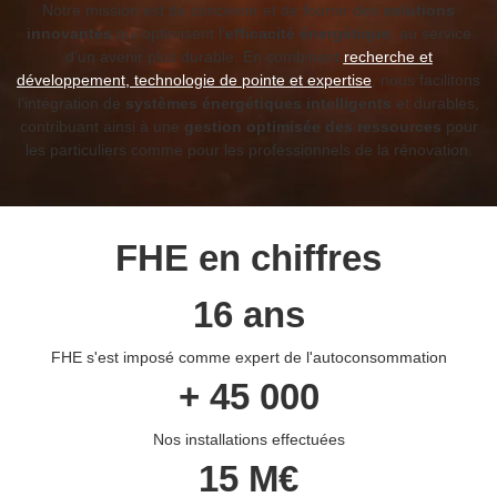
Notre mission est de concevoir et de fournir des
solutions
innovantes
qui optimisent l’
efficacité énergétique
, au service
d’un avenir plus durable. En combinant
recherche et
développement, technologie de pointe et expertise
, nous facilitons
l’intégration de
systèmes énergétiques intelligents
et durables,
contribuant ainsi à une
gestion optimisée des ressources
pour
les particuliers comme pour les professionnels de la rénovation.
FHE en chiffres
16 ans
FHE s'est imposé comme expert de l'autoconsommation
+ 45 000
Nos installations effectuées
15 M€