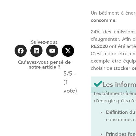
Un bâtiment à énerg
consomme
.
24% des émissions 
d’augmenter. Afin d
Suivez-nous
RE2020
ont été actée
C’est-à-dire être u
exemple être équi
Qu'avez-vous pensé de
notre article ?
choisir de
stocker c
5/5 -
(1
Les inform
vote)
Les bâtiments à én
d’énergie qu’ils n’
Définition d
consomme, ca
Principes fo