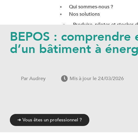
Qui sommes-nous ?
Nos solutions
Produire, piloter et stocker de
BEPOS : comprendre et
Stocker l’énergie thermique 
Chauffer votre logement et p
d’un bâtiment à énerg
Chauffer et rafraîchir à l’éner
Produire de l’eau chaude avec
Trouver un expert
Notre Blog
Par
Audrey
Mis à jour le 24/03/2026
Actualités
Aides & Primes
Guides
Contact
Pro
➜ Vous êtes un professionnel ?
X