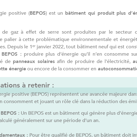
ie positive (
BEPOS
) est un
bâtiment qui produit plus d’é
de gaz à effet de serre sont produites par le secteur d
e palier à cette problématique environnementale et énergét
s. Depuis le 1ᵉʳ janvier 2022, tout bâtiment neuf qui est const
n
BEPOS :
produire plus d’énergie qu’il n’en consomme su
pé de
panneaux solaires
afin de produire de l’électricité,
a
ette énergie
ou encore de la consommer en
autoconsommation
ations à retenir :
ergie positive (BEPOS) représentent une avancée majeure dans
en consomment et jouant un rôle clé dans la réduction des émis
u BEPOS :
Un BEPOS est un bâtiment qui génère plus d’énergie 
lculé généralement sur une période d’un an.
ndamentaux :
Pour être qualifié de BEPOS, un bâtiment doit in