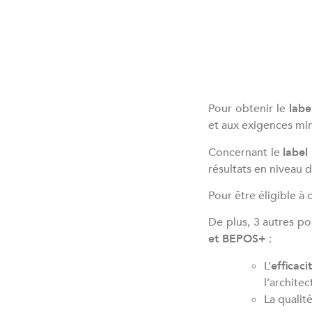
Pour obtenir le
labe
et aux exigences min
Concernant le
label
résultats en niveau 
Pour être éligible à
De plus, 3 autres poi
et BEPOS+
:
L’
efficac
l’archite
La qualit