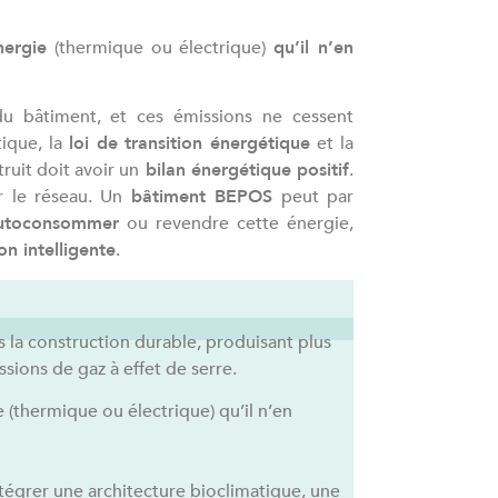
nergie
(thermique ou électrique)
qu’il n’en
u bâtiment, et ces émissions ne cessent
ique, la
loi de transition énergétique
et la
ruit doit avoir un
bilan énergétique positif
.
r le réseau. Un
bâtiment BEPOS
peut par
utoconsommer
ou revendre cette énergie,
 intelligente
.
 la construction durable, produisant plus
sions de gaz à effet de serre.
(thermique ou électrique) qu’il n’en
tégrer une architecture bioclimatique, une