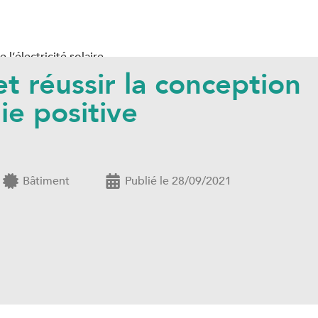
 l’électricité solaire
 réussir la conception
– Inelio®
roduire de l’eau chaude avec l’énergie solaire
ie positive
gie verte
 l’énergie solaire
Bâtiment
Publié le 28/09/2021