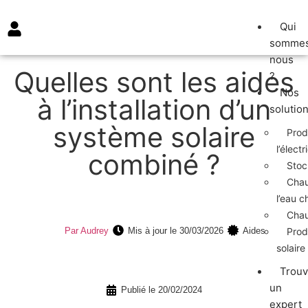
Qui
somme
nous
Quelles sont les aides
?
Nos
à l’installation d’un
solutio
système solaire
Prod
l’électr
combiné ?
Stoc
Chau
l’eau c
Chauf
Par
Audrey
Mis à jour le 30/03/2026
Aides
Prod
solaire
Trouv
un
Publié le 20/02/2024
expert