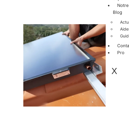
Notre
Blog
➜ Vous êtes un professionnel ?
Actu
Aide
Guid
Conta
Pro
X