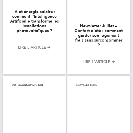
IA et énergie solaire :
comment l’Intelligence
Artificielle transforme les
installations
Newsletter Juillet –
photovoltaïques ?
Confort d’été : comment
garder son logement
frais sans surconsommer
?
LIRE L'ARTICLE ➜
LIRE L'ARTICLE ➜
AUTOCONSOMMATION
NEWSLETTERS