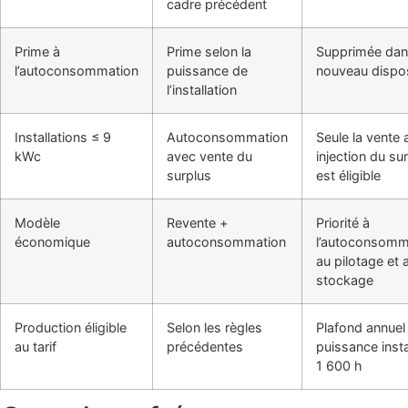
cadre précédent
Prime à
Prime selon la
Supprimée dan
l’autoconsommation
puissance de
nouveau dispos
l’installation
Installations ≤ 9
Autoconsommation
Seule la vente
kWc
avec vente du
injection du su
surplus
est éligible
Modèle
Revente +
Priorité à
économique
autoconsommation
l’autoconsomm
au pilotage et 
stockage
Production éligible
Selon les règles
Plafond annuel 
au tarif
précédentes
puissance insta
1 600 h