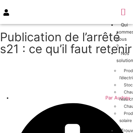
Qui
somme
Publication de l’arrêté
nous
s21 : ce qu’il faut retenir
?
Nos
solutio
Prod
l’électr
Stoc
Chau
Par
Audrey
l’eau c
Chauf
Prod
solaire
Trouv