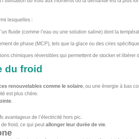
l’utilisation du froid aux moments où la demande est la plus fort
mi lesquelles :
’un fluide (comme l’eau ou une solution saline) dont la températu
ement de phase (MCP), tels que la glace ou des cires spécifiqu
ions chimiques réversibles qui permettent de stocker et libérer d
 du froid
ces renouvelables comme le solaire
, ou une énergie à bas coût
ité est plus chère.
ointe
.
fs avantageux de l’électricité hors pic.
de froid, ce qui peut
allonger leur durée de vie
.
one