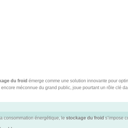
kage du froid
émerge comme une solution innovante pour optimi
e, encore méconnue du grand public, joue pourtant un rôle clé da
 la consommation énergétique, le
stockage du froid
s’impose co