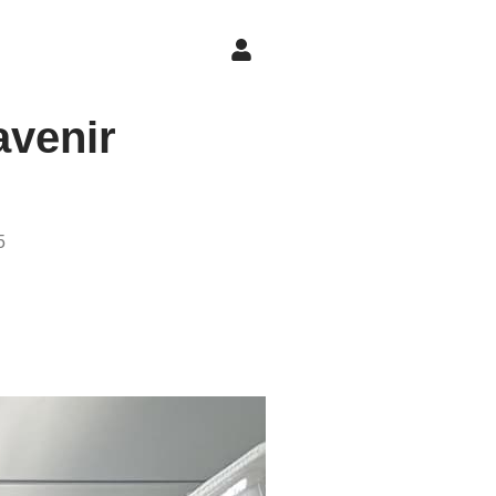
avenir
5