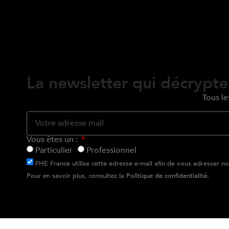
La newsletter qui décrypte
Tous le
Vous êtes un :
Particulier
Professionnel
FHE France utilise cette adresse e-mail afin de vous adresser not
Pour en savoir plus, consultez la
Politique de confidentialité
.