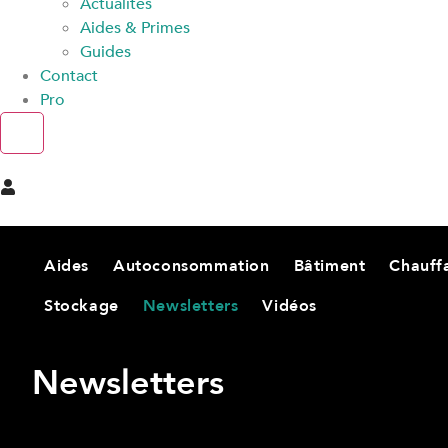
Actualités
Aides & Primes
Guides
Contact
Pro
X
Aides
Autoconsommation
Bâtiment
Chauff
Stockage
Newsletters
Vidéos
Newsletters