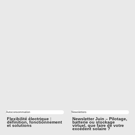
Autoconsommation
Newsletters
Flexibilité électrique :
Newsletter Juin – Pilotage,
définition, fonctionnement
batterie ou stockage
et solutions
virtuel, que faire de votre
excédent solaire ?