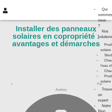
Qui
sommes
nous
?
Installer des panneaux
Nos
solaires en copropriété :
solution
avantages et démarches
Produ
solaire
Stoc
Chau
l’eau c
Chauf
Prod
solaire
Par
Trouv
Audrey
un
expert
Notre
Blog