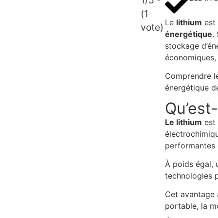
1/5 -
(1
Le
lithium
est 
vote)
énergétique
.
stockage d’éne
économiques, 
Comprendre le 
énergétique d
Qu’est-
Le lithium
est
électrochimiqu
performantes 
À poids égal, 
technologies p
Cet avantage 
portable, la m