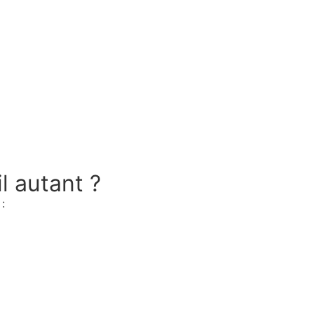
il autant ?
: