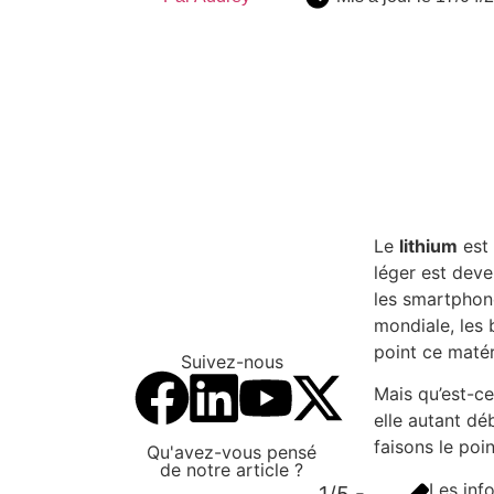
➜ Vous êtes un professionnel ?
Le
lithium
est 
léger est deve
les smartphone
mondiale, les 
point ce matér
Suivez-nous
Mais qu’est-ce
elle autant dé
faisons le poin
Qu'avez-vous pensé
de notre article ?
Les info