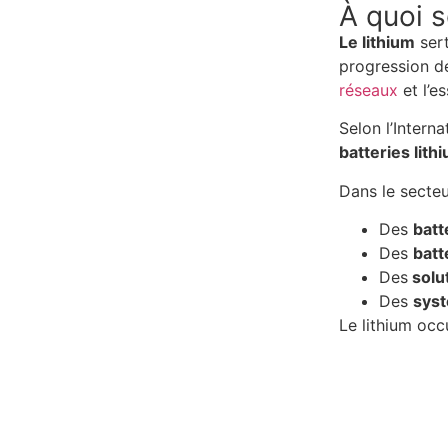
À quoi s
Le lithium
sert
progression d
réseaux
et l’e
Selon l’Intern
batteries lith
Dans le secteur
Des
batt
Des
batt
Des
solu
Des
syst
Le lithium occ