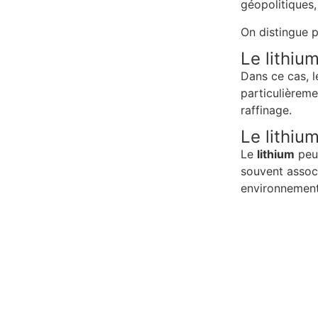
géopolitiques,
On distingue 
Le lithiu
Dans ce cas, l
particulièreme
raffinage.
Le lithiu
Le
lithium
peut
souvent associ
environnementa